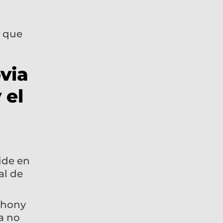
ovia
 el
ide en
al de
thony
a no