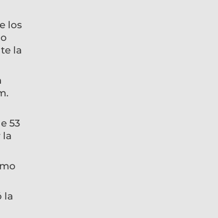
e los
io
te la
n
m.
e 53
 la
cómo
 la