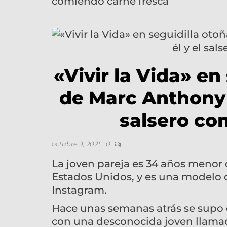
comiendo carne fresca
«Vivir la Vida» en
de Marc Anthony 
salsero co
octubre 9, 2021
0
La joven pareja es 34 años menor q
Estados Unidos, y es una modelo c
Instagram.
Hace unas semanas atrás se supo
con una desconocida joven llamada