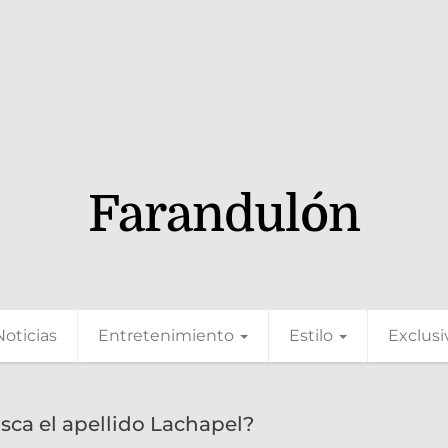
Farandulón
Noticias
Entretenimiento
Estilo
Exclusi
sca el apellido Lachapel?