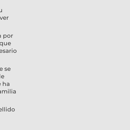
u
ver
n por
 que
esario
e se
le
e ha
amilia
ellido