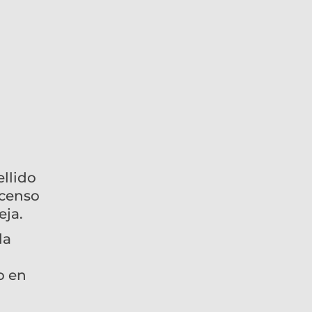
o
ellido
scenso
eja.
la
o en