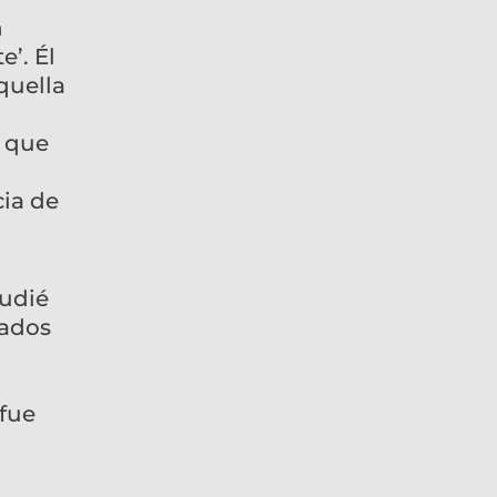
n
’. Él
quella
ó que
cia de
tudié
pados
 fue