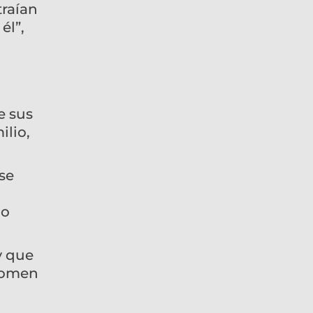
traían
él”,
e sus
ilio,
se
do
y que
etomen