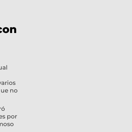
con
ual
varios
que no
ró
es por
amoso