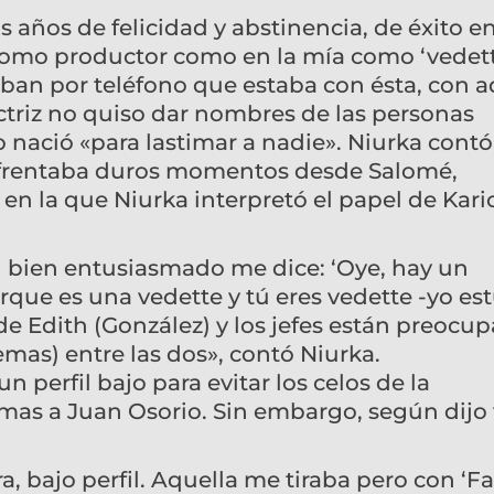
s años de felicidad y abstinencia, de éxito e
 como productor como en la mía como ‘vedette
aban por teléfono que estaba con ésta, con a
actriz no quiso dar nombres de las personas
o nació «para lastimar a nadie». Niurka cont
enfrentaba duros momentos desde Salomé,
en la que Niurka interpretó el papel de Kari
bien entusiasmado me dice: ‘Oye, hay un
orque es una vedette y tú eres vedette -yo es
de Edith (González) y los jefes están preocu
mas) entre las dos», contó Niurka.
 perfil bajo para evitar los celos de la
mas a Juan Osorio. Sin embargo, según dijo
, bajo perfil. Aquella me tiraba pero con ‘Fa