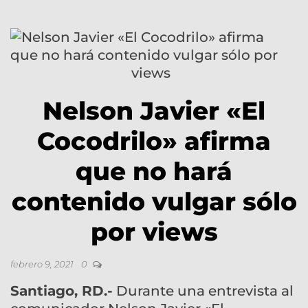
Nelson Javier «El
Cocodrilo» afirma
que no hará
contenido vulgar sólo
por views
febrero 9, 2021
0
Santiago, RD.-
Durante una entrevista al