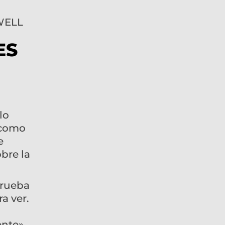
ES
lo
, como
e
bre la
prueba
a ver.
ente»