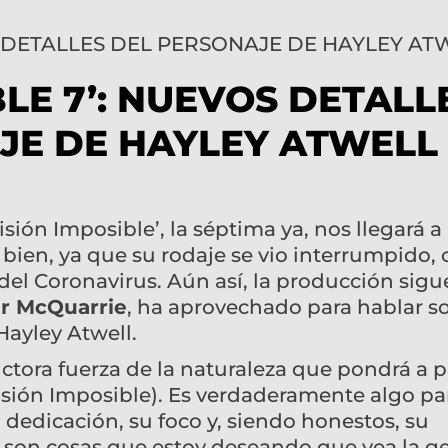
BLE 7’: NUEVOS DETALL
JE DE HAYLEY ATWELL
sión Imposible’, la séptima ya, nos llegará a 
a bien, ya que su rodaje se vio interrumpido
l del Coronavirus. Aún así, la producción sigu
r McQuarrie
, ha aprovechado para hablar so
Hayley Atwell.
ctora fuerza de la naturaleza que pondrá a 
sión Imposible). Es verdaderamente algo par
 dedicación, su foco y, siendo honestos, su
o, son cosas que estoy deseando que vea la g