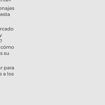
onajes
 esta
arcado
y
?
s cómo
os su
r para
 a los