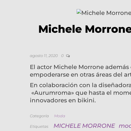
Michele Morrone
agosto 11, 2020
0
El actor Michele Morrone además d
empoderarse en otras áreas del art
En colaboración con la diseñadora
«Aurumroma» que hasta el moment
innovadores en bikini.
Categoría
Moda
MICHELE MORRONE
mo
Etiquetas