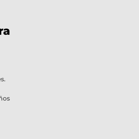
ra
s.
ños