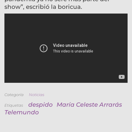
show”, escribió la boricua.
Categoría
Noticias
despido
María Celeste Arrarás
Etiquetas
Telemundo