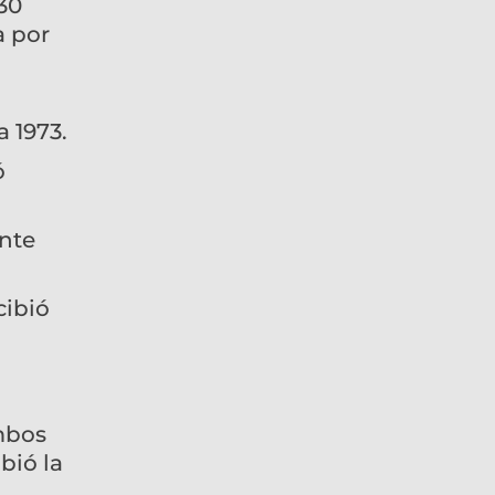
30
a por
a 1973.
ó
ente
cibió
mbos
bió la