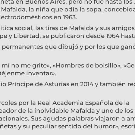
iñeta en Buenos Aires, pero no fue hasta los 
 Mafalda, la niña que odia la sopa, concebid
lectrodomésticos en 1963.
tica social, las tiras de Mafalda y sus amigos
ipe y Libertad, se publicaron desde 1964 hast
s permanentes que dibujó y por los que gan
A mí no me grite», «Hombres de bolsillo», «G
Déjenme inventar».
o Príncipe de Asturias en 2014 y también re
rcoles por la Real Academia Española de la
ador de la inolvidable Mafalda y uno de los
acionales. Sus agudas palabras viajaron a a
iñetas y su peculiar sentido del humor», escri