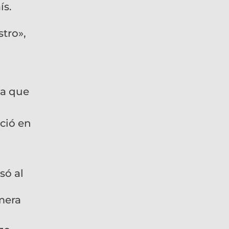
ís.
tro»,
va que
ció en
só al
imera