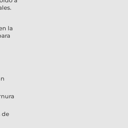
bido a
ales.
en la
para
an
rnura
 de