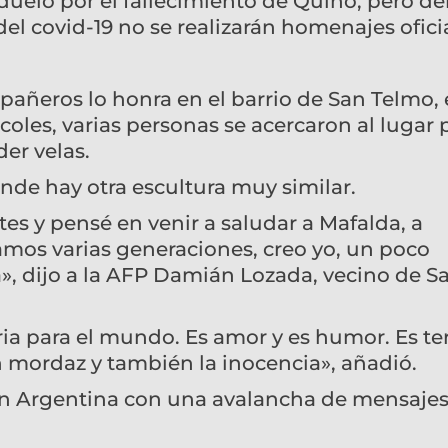
uelo por el fallecimiento de Quino, pero de
del covid-19 no se realizarán homenajes ofici
añeros lo honra en el barrio de San Telmo, 
oles, varias personas se acercaron al lugar 
er velas.
de hay otra escultura muy similar.
tes y pensé en venir a saludar a Mafalda, a
amos varias generaciones, creo yo, un poco
a», dijo a la AFP Damián Lozada, vecino de S
ia para el mundo. Es amor y es humor. Es te
ón mordaz y también la inocencia», añadió.
en Argentina con una avalancha de mensajes