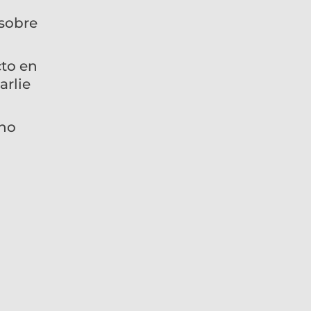
 sobre
cto en
arlie
ino