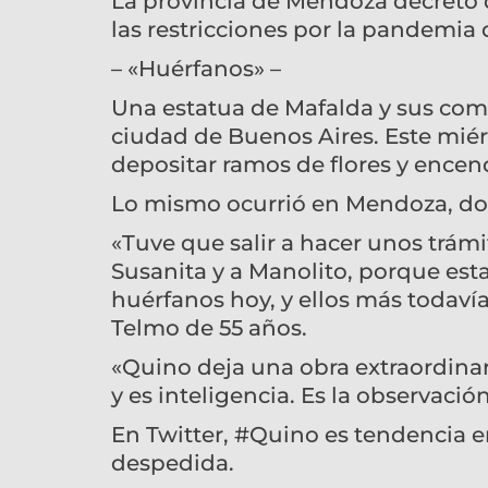
La provincia de Mendoza decretó d
las restricciones por la pandemia 
– «Huérfanos» –
Una estatua de Mafalda y sus comp
ciudad de Buenos Aires. Este miérc
depositar ramos de flores y encend
Lo mismo ocurrió en Mendoza, don
«Tuve que salir a hacer unos trámi
Susanita y a Manolito, porque est
huérfanos hoy, y ellos más todaví
Telmo de 55 años.
«Quino deja una obra extraordinar
y es inteligencia. Es la observaci
En Twitter, #Quino es tendencia 
despedida.