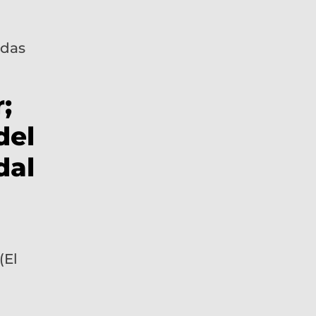
;
del
dal
(El