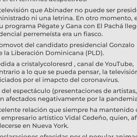
 televisión que Abinader no puede ser presi
nistrado ni una letrina. En otro momento, e
u programa Pégate y Gana con El Pachá lleg
dencial perremeísta era un fiasco.
romovot del candidato presidencial Gonzalo
de la Liberación Dominicana (PLD).
dida a cristalycoloresrd , canal de YouTube,
rario a lo que se pueda pensar, la televisión
ciados por el imapcto del coronavirus.
 del espectáculo (presentaciones de artistas,
erán afectados negativamente por la pandemia
excelente relación que siempre ha mantenido
empresario artístico Vidal Cedeño, quien, a
blecerse en Nueva York.
eclaraciones ofrecidas por el popular anima