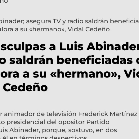
eño
isculpas a Luis Abinader
o saldrán beneficiadas 
lora a su «hermano», Vi
Cedeño
r animador de televisión Frederick Martínez 
o presidencial del opositor Partido
is Abinader, porque, sostuvo, en dos
 él en términos despectivos.