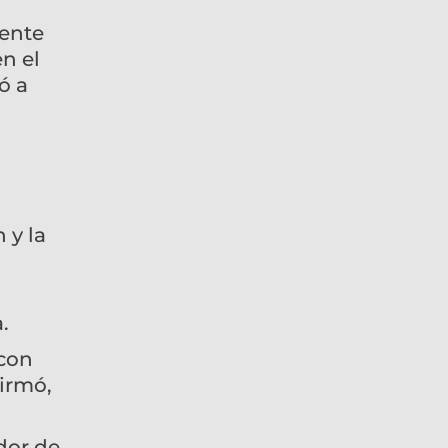
dente
n el
ó a
 y la
.
 con
firmó,
dor de