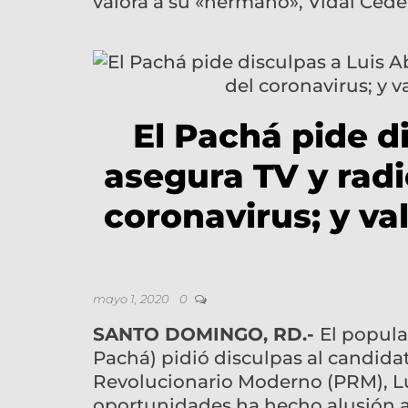
valora a su «hermano», Vidal Ced
El Pachá pide d
asegura TV y radi
coronavirus; y va
mayo 1, 2020
0
SANTO DOMINGO, RD.-
El popula
Pachá) pidió disculpas al candidat
Revolucionario Moderno (PRM), Lu
oportunidades ha hecho alusión a