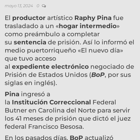
mayo 13, 2024
0
El
productor
artístico
Raphy
Pina
fue
trasladado a un «
hogar
intermedio
»
como preámbulo a completar
su
sentencia
de prisión. Así lo informó el
medio puertorriqueño «El nuevo día»
que tuvo acceso
al
expediente
electrónico
negociado de
Prisión de Estados Unidos (
BoP
, por sus
siglas en inglés).
Pina
ingresó a
la
Institución
Correccional
Federal
Butner en Carolina del Norte para servir
los 41 meses de prisión que dictó el juez
federal Francisco Besosa.
En los pasados días,
BoP
actualizó