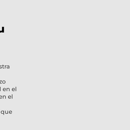
u
stra
zo
 en el
en el
o que