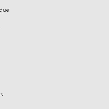
 que
y
os