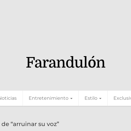
Farandulón
Noticias
Entretenimiento
Estilo
Exclusi
de “arruinar su voz”