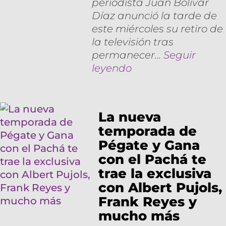
periodista Juan Bolívar
Díaz anunció la tarde de
este miércoles su retiro de
la televisión tras
permanecer…
Seguir
leyendo
La nueva
temporada de
Pégate y Gana
con el Pachá te
trae la exclusiva
con Albert Pujols,
Frank Reyes y
mucho más