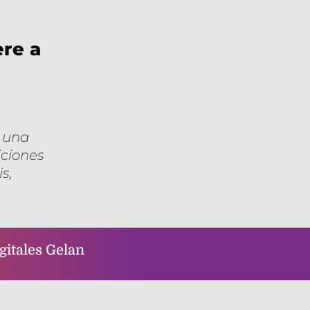
ere a
r una
iciones
s,
itales Gelan