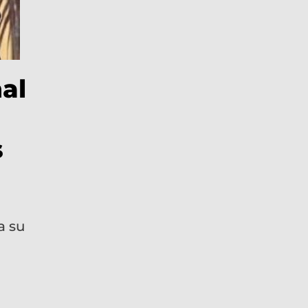
al
s
a su