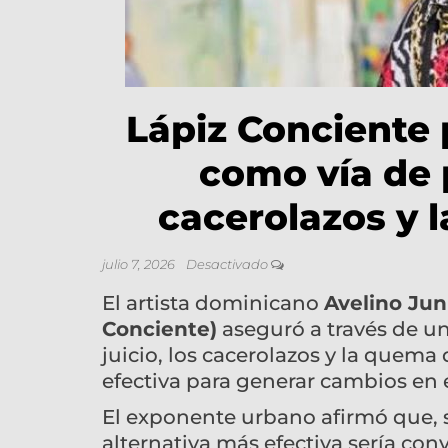
Lápiz Conciente
como vía de 
cacerolazos y 
julio 7, 2026
Desactivado
El artista dominicano
Avelino Jun
Conciente)
aseguró a través de un
juicio, los cacerolazos y la quem
efectiva para generar cambios en e
El exponente urbano afirmó que, si
alternativa más efectiva sería co