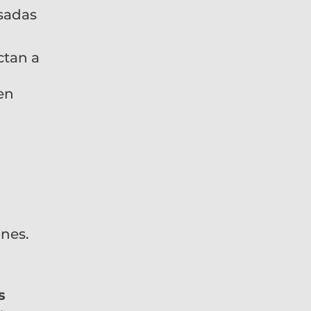
sadas
ctan a
en
ones.
s