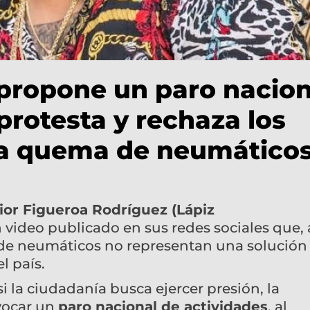
 propone un paro nacion
protesta y rechaza los
la quema de neumático
ior Figueroa Rodríguez (Lápiz
 video publicado en sus redes sociales que, 
a de neumáticos no representan una solución
l país.
 la ciudadanía busca ejercer presión, la
nvocar un
paro nacional de actividades
, al