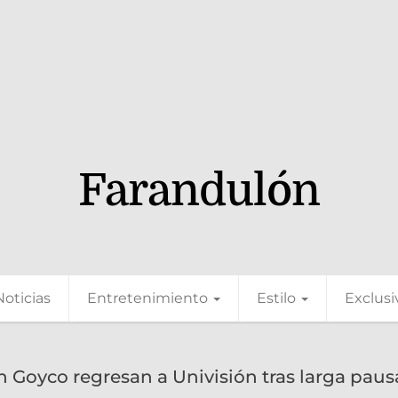
Farandulón
Noticias
Entretenimiento
Estilo
Exclusi
n Goyco regresan a Univisión tras larga paus