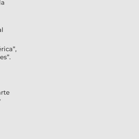
la
al
rica”,
es”.
rte
y