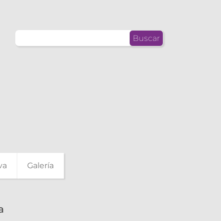
Buscar:
va
Galería
a