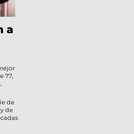
n a
mejor
e 77,
.
ie de
 y de
écadas